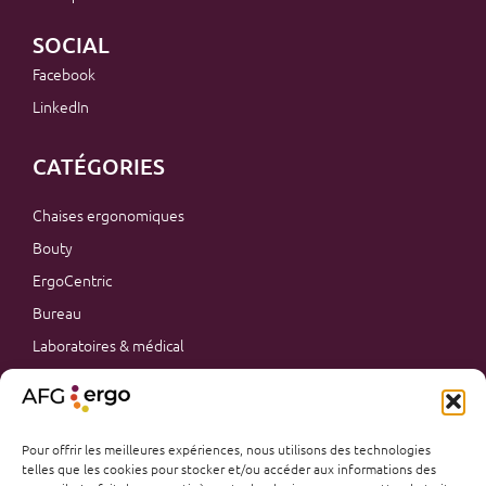
SOCIAL
Facebook
LinkedIn
CATÉGORIES
Chaises ergonomiques
Bouty
ErgoCentric
Bureau
Laboratoires & médical
Industriel
Garderie & CPE
Tables ajustables en hauteur
Pour offrir les meilleures expériences, nous utilisons des technologies
telles que les cookies pour stocker et/ou accéder aux informations des
Mobilier de bureau