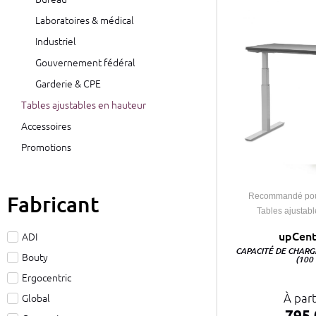
Laboratoires & médical
Industriel
Gouvernement fédéral
Garderie & CPE
Tables ajustables en hauteur
Accessoires
Promotions
Fabricant
Recommandé pour 
Tables ajustab
upCent
ADI
CAPACITÉ DE CHARG
Bouty
(100
Ergocentric
À part
Global
795.