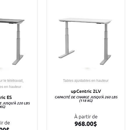
,
le télétravail
Tables ajustables en hauteur
les en hauteur
upCentric 2LV
ric ES
CAPACITÉ DE CHARGE JUSQU'À 260 LBS
(118 KG)
E JUSQU'À 220 LBS
 KG)
À partir de
ir de
968.00
$
00
$