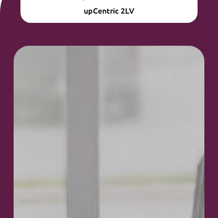
upCentric 2LV