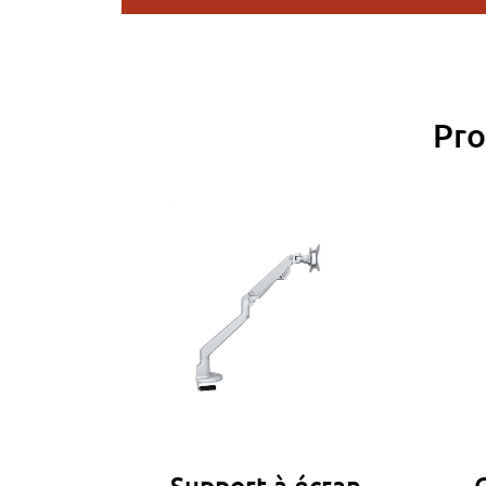
Pro
Support à écran
Chaise 24c