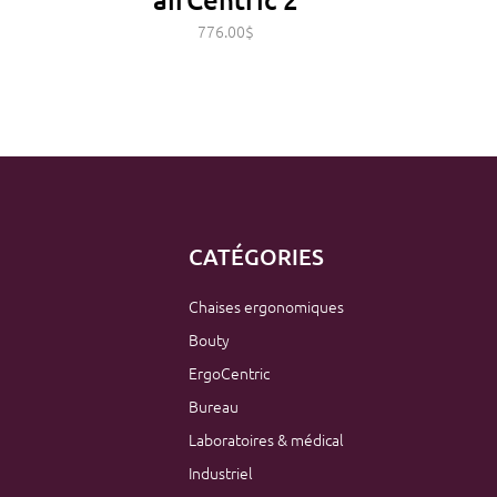
776.00
$
1,032.00
$
CATÉGORIES
Chaises ergonomiques
Bouty
ErgoCentric
Bureau
Laboratoires & médical
Industriel