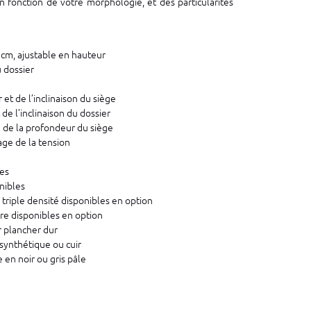
n fonction de votre morphologie, et des particularités
 cm, ajustable en hauteur
 dossier
et de l’inclinaison du siège
e l’inclinaison du dossier
e de la profondeur du siège
ge de la tension
les
nibles
riple densité disponibles en option
e disponibles en option
r plancher dur
synthétique ou cuir
 en noir ou gris pâle