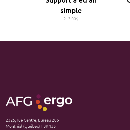
1,188.00
simple
213.00
$
2325, rue Centre, Bureau 206
Montréal (Québec) H3K 1J6