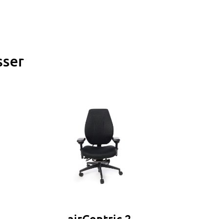
sser
airCentric 2
tCentric Me