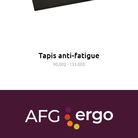
Tapis anti-fatigue
90.00
$
-
133.00
$