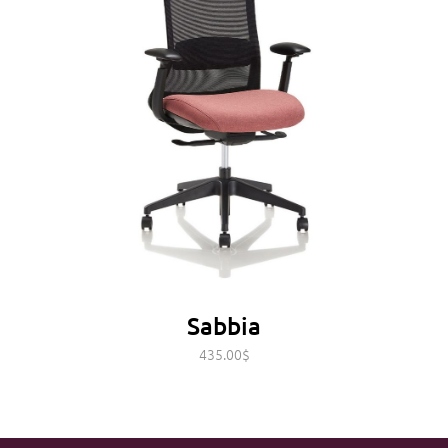
Sabbia
435.00
$